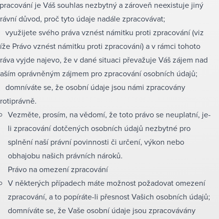
pracování je Váš souhlas nezbytný a zároveň neexistuje jiný
rávní důvod, proč tyto údaje nadále zpracovávat;
využijete svého práva vznést námitku proti zpracování (viz
íže Právo vznést námitku proti zpracování) a v rámci tohoto
ráva vyjde najevo, že v dané situaci převažuje Váš zájem nad
aším oprávněným zájmem pro zpracování osobních údajů;
domníváte se, že osobní údaje jsou námi zpracovány
rotiprávně.
Vezměte, prosím, na vědomí, že toto právo se neuplatní, je-
li zpracování dotčených osobních údajů nezbytné pro
splnění naší právní povinnosti či určení, výkon nebo
obhajobu našich právních nároků.
Právo na omezení zpracování
V některých případech máte možnost požadovat omezení
zpracování, a to popíráte-li přesnost Vašich osobních údajů;
domníváte se, že Vaše osobní údaje jsou zpracovávány