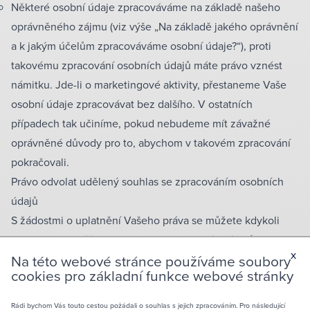
Některé osobní údaje zpracováváme na základě našeho
oprávněného zájmu (viz výše „Na základě jakého oprávnění
a k jakým účelům zpracováváme osobní údaje?“), proti
takovému zpracování osobních údajů máte právo vznést
námitku. Jde-li o marketingové aktivity, přestaneme Vaše
osobní údaje zpracovávat bez dalšího. V ostatních
případech tak učiníme, pokud nebudeme mít závažné
oprávněné důvody pro to, abychom v takovém zpracování
pokračovali.
Právo odvolat udělený souhlas se zpracováním osobních
údajů
S žádostmi o uplatnění Vašeho práva se můžete kdykoli
obracet na pověřence pro ochranu osobních údajů
x
Na této webové stránce používáme soubory
prostřednictvím kontaktních údajů uvedených v záhlaví
cookies pro základní funkce webové stránky
tohoto dokumentu.
Tyto podmínky nabývají účinnosti dnem 25. května 2018.
Rádi bychom Vás touto cestou požádali o souhlas s jejich zpracováním. Pro následující